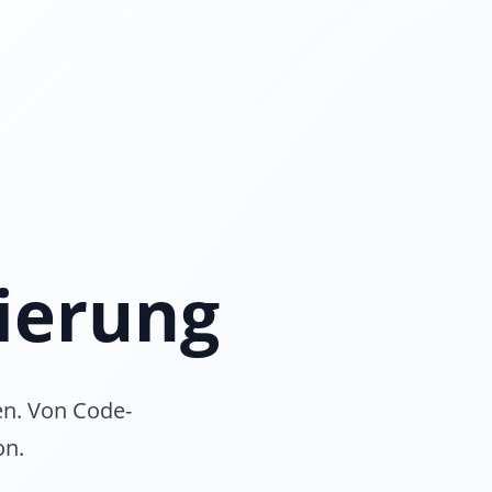
ierung
en. Von Code-
on.